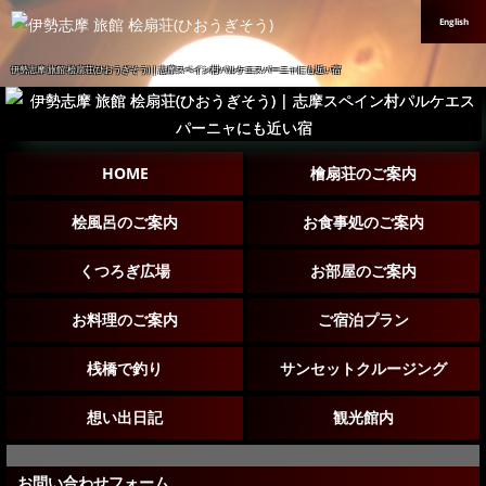
English
伊勢志摩 旅館 桧扇荘(ひおうぎそう) | 志摩スペイン村パルケエスパーニャにも近い宿
HOME
檜扇荘のご案内
桧風呂のご案内
お食事処のご案内
くつろぎ広場
お部屋のご案内
お料理のご案内
ご宿泊プラン
桟橋で釣り
サンセットクルージング
想い出日記
観光館内
お問い合わせフォーム